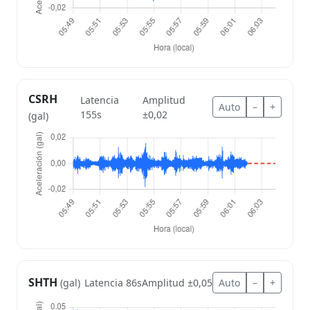
CSRH
Latencia
Amplitud
Auto
–
+
155s
±0,02
(gal)
SHTH
Latencia 86s
Amplitud ±0,05
Auto
–
+
(gal)