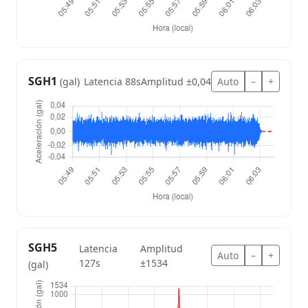
SGH1
Latencia 88s
Amplitud ±0,04
Auto
–
+
(gal)
SGH5
Latencia
Amplitud
Auto
–
+
127s
±1534
(gal)