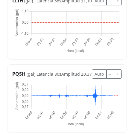
LLIH
Latencia 58s
Amplitud ±1,10
Auto
–
+
(gal)
PQSH
Latencia 86s
Amplitud ±0,37
Auto
–
+
(gal)