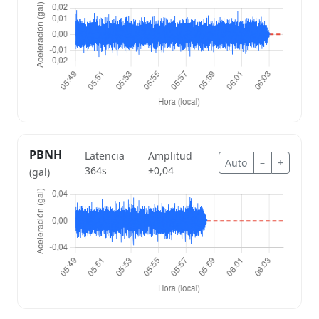
PBNH
Latencia
Amplitud
Auto
–
+
364s
±0,04
(gal)