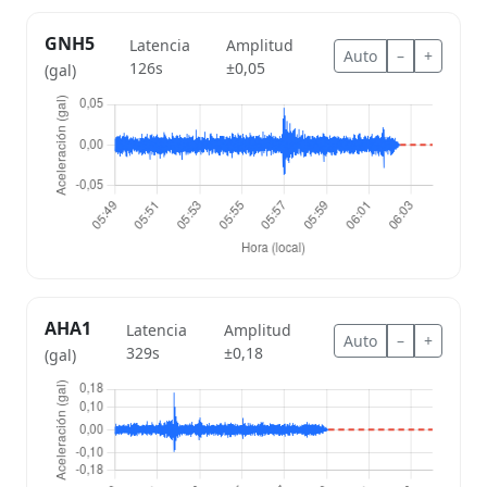
GNH5
Latencia
Amplitud
Auto
–
+
126s
±0,05
(gal)
AHA1
Latencia
Amplitud
Auto
–
+
329s
±0,18
(gal)