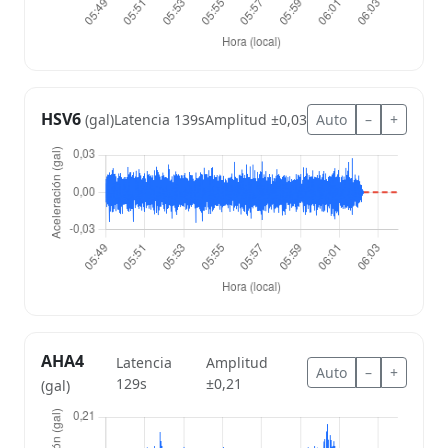
HSV6
Latencia 139s
Amplitud ±0,03
Auto
–
+
(gal)
AHA4
Latencia
Amplitud
Auto
–
+
129s
±0,21
(gal)