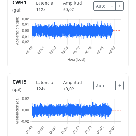
CWH1
Latencia
Amplitud
Auto
–
+
112s
±0,02
(gal)
CWH5
Latencia
Amplitud
Auto
–
+
124s
±0,02
(gal)