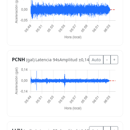
PCNH
Latencia 94s
Amplitud ±0,14
Auto
–
+
(gal)