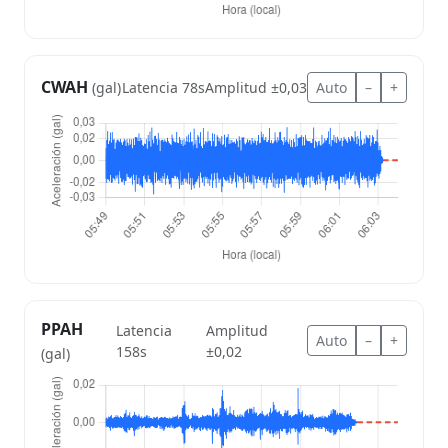
CWAH
Latencia 78s
Amplitud ±0,03
Auto
–
+
(gal)
PPAH
Latencia
Amplitud
Auto
–
+
158s
±0,02
(gal)