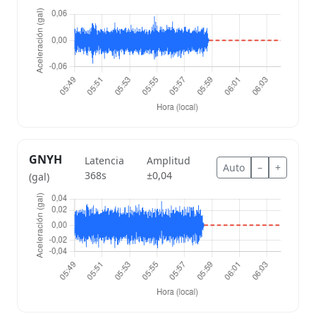
GNYH
Latencia
Amplitud
Auto
–
+
368s
±0,04
(gal)